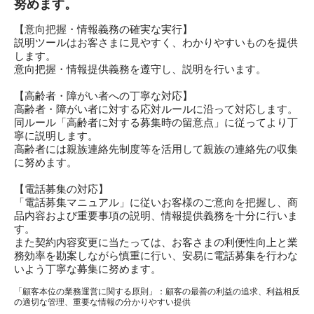
努めます。
【意向把握・情報義務の確実な実行】
説明ツールはお客さまに見やすく、わかりやすいものを提供
します。
意向把握・情報提供義務を遵守し、説明を行います。
【高齢者・障がい者への丁寧な対応】
高齢者・障がい者に対する応対ルールに沿って対応します。
同ルール「高齢者に対する募集時の留意点」に従ってより丁
寧に説明します。
高齢者には親族連絡先制度等を活用して親族の連絡先の収集
に努めます。
【電話募集の対応】
「電話募集マニュアル」に従いお客様のご意向を把握し、商
品内容および重要事項の説明、情報提供義務を十分に行いま
す。
また契約内容変更に当たっては、お客さまの利便性向上と業
務効率を勘案しながら慎重に行い、安易に電話募集を行わな
いよう丁寧な募集に努めます。
「顧客本位の業務運営に関する原則」：顧客の最善の利益の追求、利益相反
の適切な管理、重要な情報の分かりやすい提供