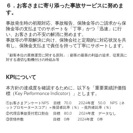
６．お客さまに寄り添った事故サービスに努めま
す。
事故発生時の初期対応、事故報告、保険金等のご請求から保
険金等の支払までのサポートを「丁寧」かつ「迅速」に行
い、お客さまの不安の解消に努めます。
事故等の早期解決に向け、保険会社と定期的に対応状況を共
有し、保険金支払まで責任を持って丁寧にサポートします。
「顧客本位の業務運営に関する原則」：顧客の最善の利益の追求、従業員に
対する適切な動機付けの枠組み等
KPIについて
本方針の達成度を確認するために、以下を「重要業績評価指
標（Key Performance Indicator）」とします。
①お客さまアンケートNPS 目標 70.0 2024年度 50.0 NPS（ネ
ットプロモータースコア）＝推奨者比率（％）－批判者比率（％）
②代理店事故受付窓口割合 目標 80.0 2024年度 データなし
③苦情件数 目標 0件 2024年度 0件