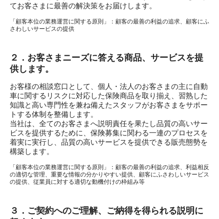
てお客さまに最善の解決策をお届けします。
ご購入に際して
「顧客本位の業務運営に関する原則」：顧客の最善の利益の追求、顧客にふ
さわしいサービスの提供
アフターサービス
２．お客さまニーズに答える商品、サービスを提
供します。
認定中古車
お客様の相談窓口として、個人・法人のお客さまの主に自動
車に関するリスクに対応した保険商品を取り揃え、習熟した
知識と高い専門性を兼ね備えたスタッフがお客さまをサポー
FAN & FUN
トする体制を整備します。
当社は、全てのお客さまへ説明責任を果たし品質の高いサー
ビスを提供するために、保険募集に関わる一連のプロセスを
着実に実行し、品質の高いサービスを提供できる販売態勢を
構築します。
「顧客本位の業務運営に関する原則」：顧客の最善の利益の追求、利益相反
の適切な管理、重要な情報の分かりやすい提供、顧客にふさわしいサービス
の提供、従業員に対する適切な動機付けの枠組み等
３．ご契約へのご理解、ご納得を得られる説明に