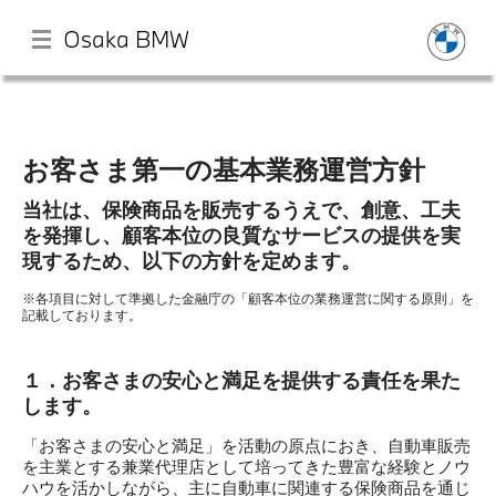
Osaka BMW
メ
イ
ン
お客さま第一の基本業務運営方針
コ
ン
TOP
当社は、保険商品を販売するうえで、創意、工夫
テ
を発揮し、顧客本位の良質なサービスの提供を実
ン
現するため、以下の方針を定めます。
ツ
店舗一覧
に
※各項目に対して準拠した金融庁の「顧客本位の業務運営に関する原則」を
移
記載しております。
動
試乗申込
１．お客さまの安心と満足を提供する責任を果た
します。
モデル一覧
「お客さまの安心と満足」を活動の原点におき、自動車販売
を主業とする兼業代理店として培ってきた豊富な経験とノウ
イベント・キャンペーン
ハウを活かしながら、主に自動車に関連する保険商品を通じ