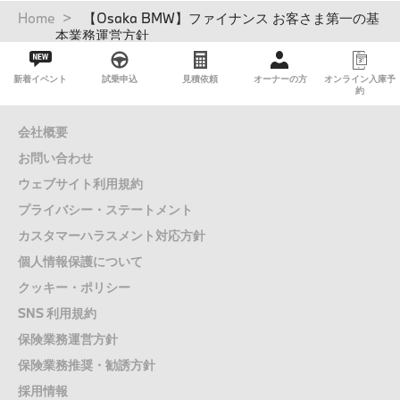
パ
Home
【Osaka BMW】ファイナンス お客さま第一の基
ン
本業務運営方針
く
ず
新着イベント
試乗申込
見積依頼
オーナーの方
オンライン入庫予
約
会社概要
お問い合わせ
ウェブサイト利用規約
プライバシー・ステートメント
カスタマーハラスメント対応方針
個人情報保護について
クッキー・ポリシー
SNS 利用規約
保険業務運営方針
保険業務推奨・勧誘方針
採用情報