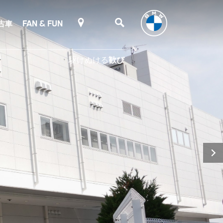
古車
FAN & FUN
駆けぬける
歓び