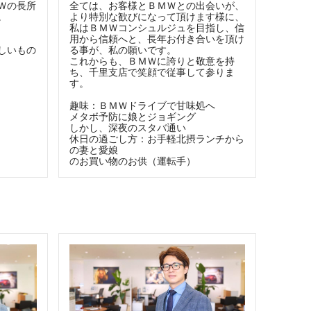
Ｗの長所
全ては、お客様とＢＭＷとの出会いが、
。
より特別な歓びになって頂けます様に、
私はＢＭＷコンシュルジュを目指し、信
用から信頼へと、長年お付き合いを頂け
しいもの
る事が、私の願いです。
これからも、ＢＭＷに誇りと敬意を持
ち、千里支店で笑顔で従事して参りま
す。
趣味：ＢＭＷドライブで甘味処へ
メタボ予防に娘とジョギング
しかし、深夜のスタバ通い
休日の過ごし方：お手軽北摂ランチから
の妻と愛娘
のお買い物のお供（運転手）