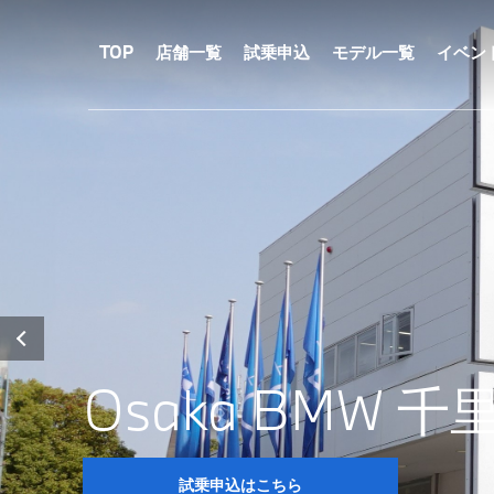
メ
イ
ン
TOP
店舗一覧
試乗申込
モデル一覧
イベン
コ
ン
テ
ン
ツ
に
移
動
Osaka BMW 
試乗申込はこちら