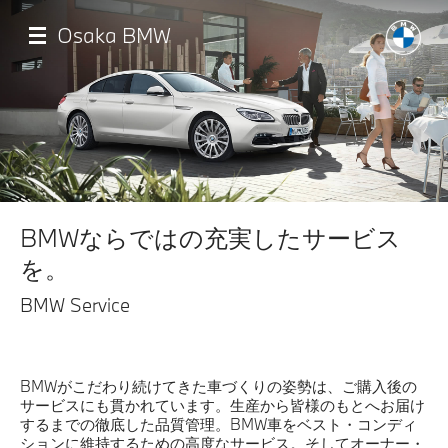
メ
イ
Osaka BMW
ン
コ
ン
テ
ン
ツ
に
移
TOP
動
BMWならではの充実したサービス
店舗一覧
を。
BMW Service
試乗申込
モデル一覧
BMWがこだわり続けてきた車づくりの姿勢は、ご購入後の
サービスにも貫かれています。生産から皆様のもとへお届け
するまでの徹底した品質管理。BMW車をベスト・コンディ
イベント・キャンペーン
ションに維持するための高度なサービス。そしてオーナー・