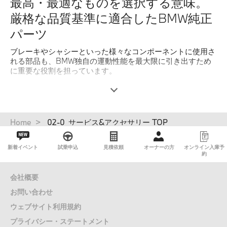
最高・最適なものを選択する意味。
厳格な品質基準に適合したBMW純正
パーツ
ブレーキやシャシーといった様々なコンポーネントに使用さ
れる部品も、BMW独自の運動性能を最大限に引き出すため
に重要な役割を担っています。
BMWは部品作りにも妥協せず、厳格なBMW品質基準に合格
した純正パーツのみをご提供します。卓越した品質と、
BMW車への完全な互換性で、真のBMW車に求められるダイ
ナミックな性能と快適性、そして安全性を保証します。
パ
Home
02-0_サービス&アクセサリー TOP
ン
BMW純正パーツは、部品交換日より2年間の保証が適用さ
く
れ、そのモデルの生産終了後も最長15年間は世界中のBMW
新着イベント
試乗申込
見積依頼
オーナーの方
オンライン入庫予
ず
約
サービス拠点からすべての部品が入手できます。BMW正規
ディーラーサービスを利用していただくことによって、いつ
までもBMWのステアリングを握る歓びをお愉しみ下さい。
会社概要
お問い合わせ
詳しくはこちら
ウェブサイト利用規約
プライバシー・ステートメント