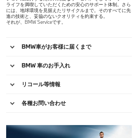
ライフを満喫していただくための安心のサポート体制。さら
には、地球環境を見据えたリサイクルまで。そのすべてに先
ご購入に際して
進の技術と、妥協のないクオリティを約束する。
それが、BMW Serviceです。
アフターサービス
BMW車がお客様に届くまで
認定中古車
BMW 車のお手入れ
FAN & FUN
リコール等情報
各種お問い合わせ