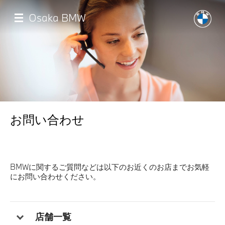
メ
イ
Osaka BMW
ン
コ
ン
テ
ン
ツ
に
移
TOP
動
お問い合わせ
店舗一覧
試乗申込
BMWに関するご質問などは以下のお近くのお店までお気軽
にお問い合わせください。
モデル一覧
イベント・キャンペーン
店舗一覧