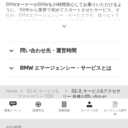
BMWオーナーがBMWを24時間安心してお乗りいただけるよ
うに、‘88年から業界で初めてスタートさせたサービス。そ
れが、BMWエマージェンシー・サービスです。様々なトラ
ブルの応急処置のアドバイス、出張修理やレッカーなどの手
配、さらにはお客様の交通手段やホテルの確保、そして場合
によっては、その費用までをも負担するという画期的なサー
ビスです。
対象はBMW Japanが輸入し、BMW 正規ディーラーにて販
問い合わせ先・運営時間
売されたBMW車（アルピナ車含む）。 24時間年中無休の体
制で、お客様のトラブルによる緊急電話をフリーダイヤルに
て受け付けます。
BMW エマージェンシー・サービスとは
パ
Home
02-0_サービス&
02-3_サービス&アクセサ
ン
アクセサリー TOP
リー 各種お問い合わせ
く
ず
新着イベント
試乗申込
見積依頼
オーナーの方
オンライン入庫予
約
会社概要