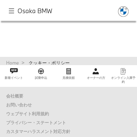
Osaka BMW
メ
イ
ン
コ
ン
TOP
テ
パ
Home
クッキー・ポリシー
ン
ン
ツ
く
店舗一覧
新着イベント
試乗申込
見積依頼
オーナーの方
オンライン入庫予
に
ず
約
移
動
試乗申込
会社概要
お問い合わせ
モデル一覧
ウェブサイト利用規約
プライバシー・ステートメント
イベント・キャンペーン
カスタマーハラスメント対応方針