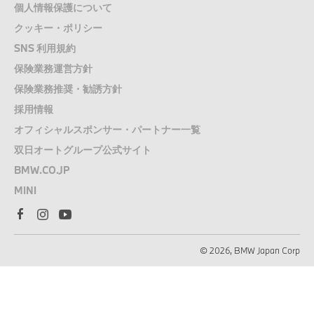
個人情報保護について
ご購入に際して
クッキー・ポリシー
SNS 利用規約
アフターサービス
保険業務運営方針
保険業務推奨・勧誘方針
採用情報
認定中古車
オフィシャルスポンサー・パートナー一覧
双日オートグループ公式サイト
FAN & FUN
BMW.CO.JP
MINI
© 2026, BMW Japan Corp