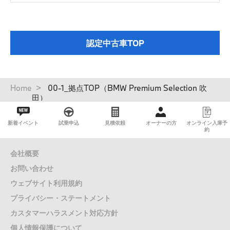
認定中古車TOP
パ
Home
00-1_拠点TOP（BMW Premium Selection 吹
ン
田）
く
ず
新着イベント
試乗申込
見積依頼
オーナーの方
オンライン入庫予
約
会社概要
お問い合わせ
ウェブサイト利用規約
プライバシー・ステートメント
カスタマーハラスメント対応方針
個人情報保護について