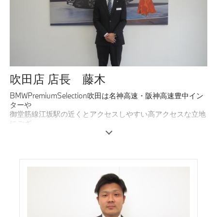
吹田店 店長 藤木
BMWPremiumSelection吹田は名神高速・阪神高速豊中イン
ターや
御堂筋線江坂駅の近くとアクセスしやすい高アクセスな立地
にござ
います。
私たちはお客様にとって「車を購入する場所」であるだけで
なく、
安心して末永くお付き合いいただけるパートナーでありたい
と考え
ています。
輸入車は優れたデザインや走行性能はもちろん、一台一台に
個性と
魅力があります。その魅力をしっかりお伝えし、お客様のラ