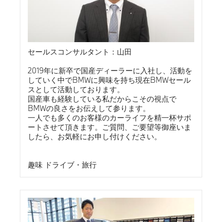
イフ
スタイルや価値観に合った一台をご提案することを大切にし
ています。
スタッフ一同、誠実で丁寧な対応を心掛けております。
初めての輸入車をご検討される方も、お乗り換えをご検討中
セールスコンサルタント：山田
の方も、
どうぞお気軽にご来店下さいませ。
2019年に新卒で国産ディーラーに入社し、活動を
皆様との出会いを心より楽しみにしております。
していく中でBMWに興味を持ち現在BMWセール
スとして活動しております。
国産車も経験している私だからこその視点で
BMWの良さをお伝えして参ります。
一人でも多くのお客様のカーライフを精一杯サポ
ートさせて頂きます。ご質問、ご要望等御座いま
したら、お気軽にお申し付けください。
趣味 ドライブ・旅行