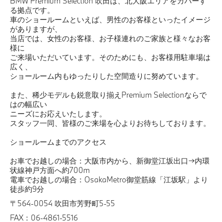
BMW Premium Selection 吹田は、北大阪エリアをカバーす
る拠点です。
車のショールームといえば、男性のお客様といったイメージ
がありますが、
当店では、女性のお客様、お子様連れのご家族と様々なお客
様に
ご来場いただいています。そのためにも、お客様用駐車場は
広く、
ショールーム内もゆったりした空間造りに努めています。
また、稀少モデルも鋭意取り揃えPremium Selectionならで
はの幅広い
ニーズにお応えいたします。
スタッフ一同、皆様のご来場を心よりお待ちしております。
ショールームまでのアクセス
お車でお越しの場合：大阪市内から、新御堂江坂出口→内環
状線神戸方面へ約700m
電車でお越しの場合：OsakaMetro御堂筋線「江坂駅」より
徒歩約9分
〒564-0054 吹田市芳野町5-55
FAX：06-4861-5516