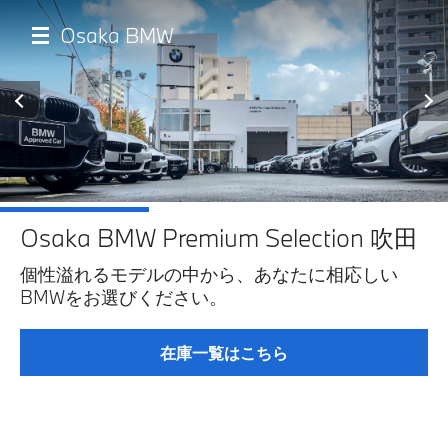
メ
イ
Osaka BMW
ン
コ
ン
テ
ン
ツ
に
移
TOP
動
Osaka BMW Premium Selection 吹田
店舗一覧
個性溢れるモデルの中から、あなたに相応しい
BMWをお選びください。
試乗申込
在庫一覧はこちら
モデル一覧
イベント・キャンペーン