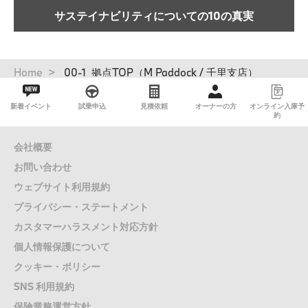
サステイナビリティについての10の真実
パ
Home
00-1_拠点TOP（M Paddock / 千里支店）
ン
く
新着イベント
試乗申込
見積依頼
オーナーの方
オンライン入庫予
ず
約
会社概要
お問い合わせ
ウェブサイト利用規約
プライバシー・ステートメント
カスタマーハラスメント対応方針
個人情報保護について
クッキー・ポリシー
SNS 利用規約
保険業務運営方針