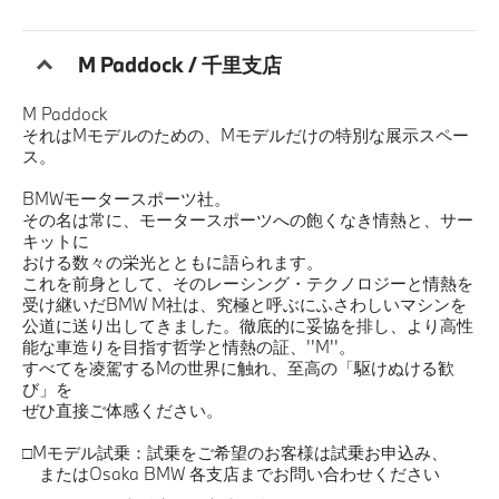
ご購入に際して
M Paddock / 千里支店
アフターサービス
M Paddock
それはMモデルのための、Mモデルだけの特別な展示スペー
ス。
認定中古車
BMWモータースポーツ社。
その名は常に、モータースポーツへの飽くなき情熱と、サー
キットに
FAN & FUN
おける数々の栄光とともに語られます。
これを前身として、そのレーシング・テクノロジーと情熱を
受け継いだBMW M社は、究極と呼ぶにふさわしいマシンを
公道に送り出してきました。徹底的に妥協を排し、より高性
能な車造りを目指す哲学と情熱の証、''M''。
すべてを凌駕するMの世界に触れ、至高の「駆けぬける歓
び」を
ぜひ直接ご体感ください。
□Mモデル試乗：試乗をご希望のお客様は試乗お申込み、
またはOsaka BMW 各支店までお問い合わせください