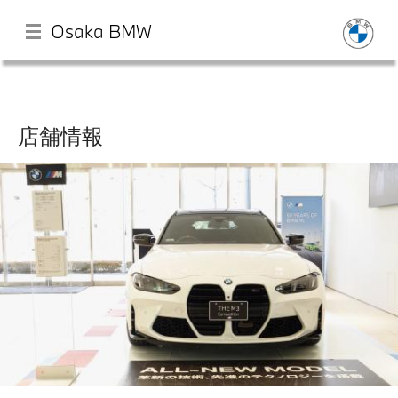
Osaka BMW
メ
イ
ン
店舗情報
コ
ン
TOP
テ
ン
ツ
店舗一覧
に
移
動
試乗申込
モデル一覧
イベント・キャンペーン